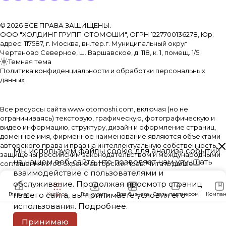
© 2026 ВСЕ ПРАВА ЗАЩИЩЕНЫ.
ООО "ХОЛДИНГ ГРУПП ОТОМОШИ", ОГРН 1227700136278, Юр.
адрес: 117587, г. Москва, вн.тер.г. Муниципальный округ
Чертаново Северное, ш. Варшавское, д. 118, к. 1, помещ. 1/5.
Темная тема
Политика конфиденциальности и обработки персональных
данных
Все ресурсы сайта www.otomoshi.com, включая (но не
ограничиваясь) текстовую, графическую, фотографическую и
видео информацию, структуру, дизайн и оформление страниц,
доменное имя, фирменное наименование являются объектами
авторского права и прав на интеллектуальную собственность,
Мы используем файлы cookie для анализа событий
защищены российским законодательством и международными
на нашем веб-сайте, что позволяет нам улучшать
соглашениями об охране авторских прав.
Читать далее
взаимодействие с пользователями и
обслуживание. Продолжая просмотр страниц
нашего сайта, вы принимаете условия его
Главная
Каталог
Где купить
Для бизнеса
Стать партнером
Компан
использования.
Подробнее
.
Принимаю