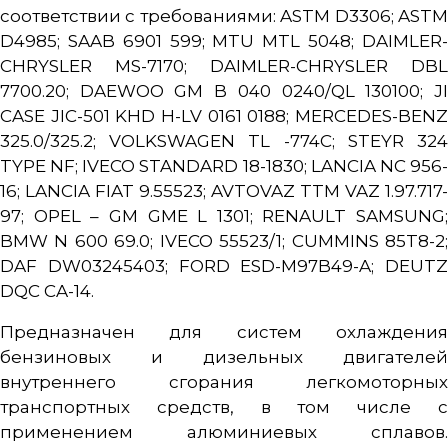
соответствии с требованиями: ASTM D3306; ASTM
D4985; SAAB 6901 599; MTU MTL 5048; DAIMLER-
CHRYSLER MS-7170; DAIMLER-CHRYSLER DBL
7700.20; DAEWOO GM B 040 0240/QL 130100; JI
CASE JIC-501 KHD H-LV 0161 0188; MERCEDES-BENZ
325.0/325.2; VOLKSWAGEN TL -774C; STEYR 324
TYPE NF; IVECO STANDARD 18-1830; LANCIA NC 956-
16; LANCIA FIAT 9.55523; AVTOVAZ TTM VAZ 1.97.717-
97; OPEL – GM GME L 1301; RENAULT SAMSUNG;
BMW N 600 69.0; IVECO 55523/1; CUMMINS 85T8-2;
DAF DW03245403; FORD ESD-M97B49-A; DEUTZ
DQC CA-14.
Предназначен для систем охлаждения
бензиновых и дизельных двигателей
внутреннего сгорания легкомоторных
транспортных средств, в том числе с
применением алюминиевых сплавов.