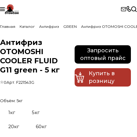
Главная
Каталог
Антифриз
GREEN
Антифриз OTOMOSHI COOLER 
Антифриз
OTOMOSHI
Запросить
оптовый прайс
COOLER FLUID
G11 green - 5 кг
Купить в
розницу
0
Арт.
F221543G
Объём:
5кг
1кг
5кг
20кг
60кг