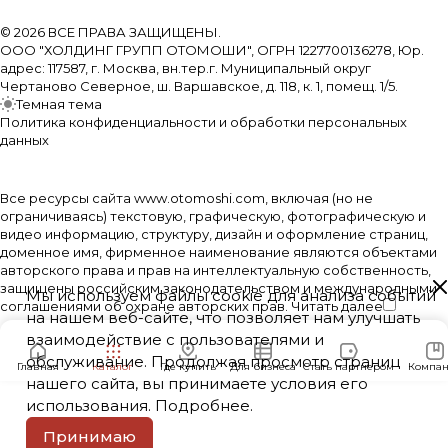
© 2026 ВСЕ ПРАВА ЗАЩИЩЕНЫ.
ООО "ХОЛДИНГ ГРУПП ОТОМОШИ", ОГРН 1227700136278, Юр.
адрес: 117587, г. Москва, вн.тер.г. Муниципальный округ
Чертаново Северное, ш. Варшавское, д. 118, к. 1, помещ. 1/5.
Темная тема
Политика конфиденциальности и обработки персональных
данных
Все ресурсы сайта www.otomoshi.com, включая (но не
ограничиваясь) текстовую, графическую, фотографическую и
видео информацию, структуру, дизайн и оформление страниц,
доменное имя, фирменное наименование являются объектами
авторского права и прав на интеллектуальную собственность,
защищены российским законодательством и международными
Мы используем файлы cookie для анализа событий
соглашениями об охране авторских прав.
Читать далее
на нашем веб-сайте, что позволяет нам улучшать
взаимодействие с пользователями и
обслуживание. Продолжая просмотр страниц
Главная
Каталог
Где купить
Для бизнеса
Стать партнером
Компан
нашего сайта, вы принимаете условия его
использования.
Подробнее
.
Принимаю