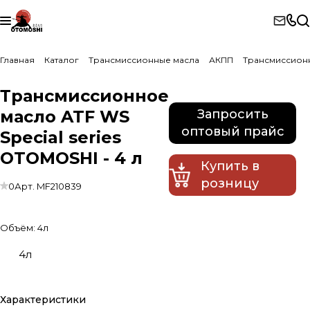
Главная
Каталог
Трансмиссионные масла
АКПП
Трансмиссионно
Трансмиссионное
масло ATF WS
Запросить
оптовый прайс
Special series
OTOMOSHI - 4 л
Купить в
розницу
0
Арт.
MF210839
Объём:
4л
4л
Характеристики