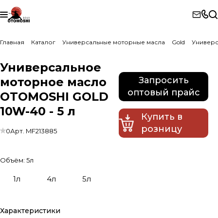
Главная
Каталог
Универсальные моторные масла
Gold
Универс
Универсальное
моторное масло
Запросить
оптовый прайс
OTOMOSHI GOLD
10W-40 - 5 л
Купить в
розницу
0
Арт.
MF213885
Объём:
5л
1л
4л
5л
Характеристики