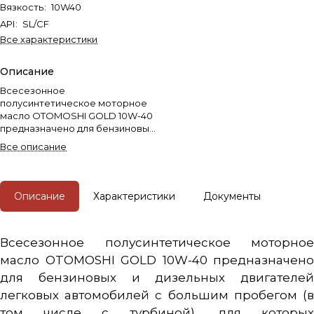
Вязкость
:
10W40
API
:
SL/CF
Все характеристики
Описание
Всесезонное
полусинтетическое моторное
масло OTOMOSHI GOLD 10W-40
предназначено для бензиновых
и дизельных двигателей
Все описание
легковых автомобилей с
большим пробегом (в том числе
с турбиной), для которых
производитель указывает
Описание
Характеристики
Документы
смазочные материалы,
соответствующие
классификации.
Всесезонное полусинтетическое моторное
масло OTOMOSHI GOLD 10W-40 предназначено
для бензиновых и дизельных двигателей
легковых автомобилей с большим пробегом (в
том числе с турбиной), для которых